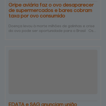
Gripe aviária faz o ovo desaparecer
de supermercados e bares cobram
taxa por ovo consumido
Doença levou à morte milhões de galinhas e crise
do ovo pode ser oportunidade para o Brasil Os
recentes casos de gripe aviária (H5N1) que
atingem os Estados Unidos provocaram uma ‘Crise
do ovo' no país. Uma caixinha com 12 ovos, que
antigamente custava até US$ 4, agora é vendida
por US$ 12. "Isso quando a gente acha ovo no
supermercado”, diz o correspondente da Band
nos Estados Unidos, Eduardo…
EDATA e SAG anunciam união