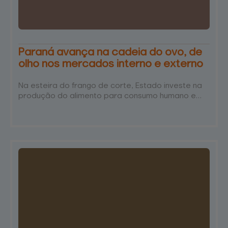
Paraná avança na cadeia do ovo, de
olho nos mercados interno e externo
Na esteira do frango de corte, Estado investe na
produção do alimento para consumo humano e
também fecundação 9 de maio 2024
Provavelmente você já consumiu ao menos um
hoje. Seja frito, cozido ou na forma de ingrediente
de outro alimento como bolos e massas, o ovo
está presente na rotina do brasileiro. Apesar de
parecer, muitas vezes, "invisível”, a pujança da
cadeia produtiva dessa proteína…