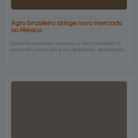
Agro brasileiro atinge novo mercado
no México
Governo mexicano autorizou o setor brasileiro a
exportar ovo em pó e ovo granulado, destinados
ao consumo animal Por Agro Estadão – editada
por Mariana Collini em 28/01/2025 O governo do
México abriu mercado para ovo em pó e ovo
granulado brasileiros, destinados ao consumo
animal, informou na segunda-feira, 27, o Ministério
da Agricultura O governo do México abriu
mercado para ovo em pó e ovo…