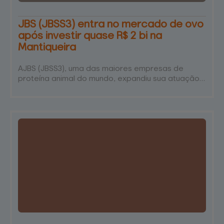
JBS (JBSS3) entra no mercado de ovo
após investir quase R$ 2 bi na
Mantiqueira
AJBS (JBSS3), uma das maiores empresas de
proteína animal do mundo, expandiu sua atuação
ao ingressar no mercado de ovos. A companhia
adquiriu 48,5% do capital social total da
Mantiqueira Alimentos, maior produtora de ovos
da América do Sul. Além disso, a JBS passará a
deter 50% das ações com direito a voto da
Mantiqueira. A operação foi baseada em um
enterprise value de R$ 1,9 bilhão para…