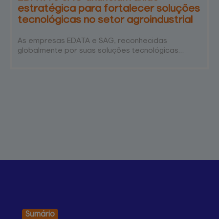
estratégica para fortalecer soluções
tecnológicas no setor agroindustrial
As empresas EDATA e SAG, reconhecidas
globalmente por suas soluções tecnológicas
voltadas ao setor agroindustrial, anunciam uma
união estratégica para oferecer soluções ainda
mais completas e eficientes para atender toda a
cadeira produtiva, do campo à mesa do
consumidor. A união é fruto de um planejamento
estratégico pautado pelo amplo know-how das
empresas, sólida atuação no mercado e pelo…
Sumário