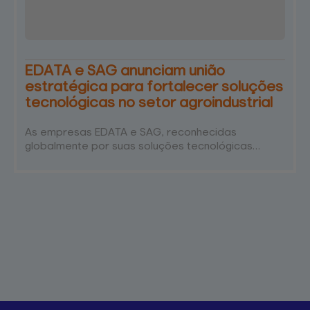
EDATA e SAG anunciam união
estratégica para fortalecer soluções
tecnológicas no setor agroindustrial
As empresas EDATA e SAG, reconhecidas
globalmente por suas soluções tecnológicas
voltadas ao setor agroindustrial, anunciam uma
união estratégica para oferecer soluções ainda
mais completas e eficientes para atender toda a
cadeira produtiva, do campo à mesa do
consumidor. A união é fruto de um planejamento
estratégico pautado pelo amplo know-how das
empresas, sólida atuação no mercado e pelo…