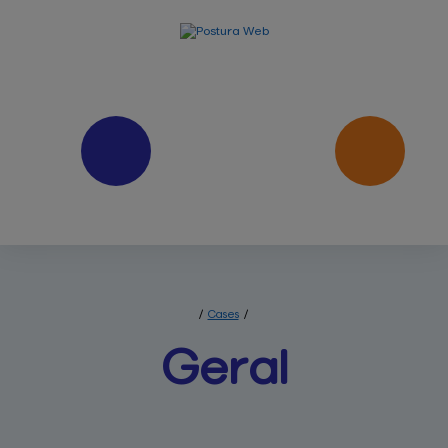
/
Cases
/
Geral