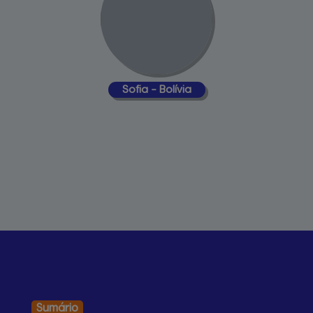
Sofia 
– Bolívia
Sumário