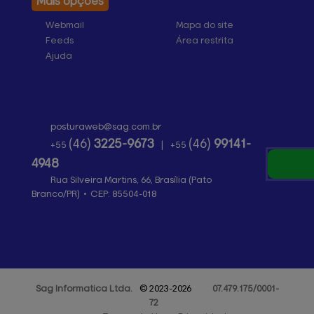
Mais opções
Webmail
Mapa do site
Feeds
Área restrita
Ajuda
posturaweb@
sag.com.br
(46)
3225-9673
(46)
99141-
+55
|
+55
4948
Rua Silveira Martins, 66, Brasília (Pato
Branco/PR)
•
CEP:
85504
-
018
Sag Informatica
Ltda.
© 2023-2026
07.479.175/0001-
72