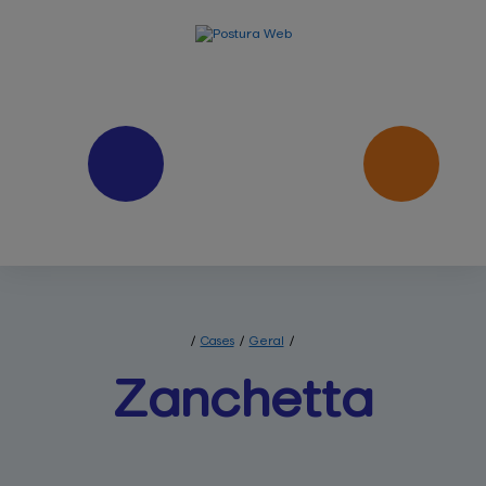
/
Cases
/
Geral
/
Zanchetta