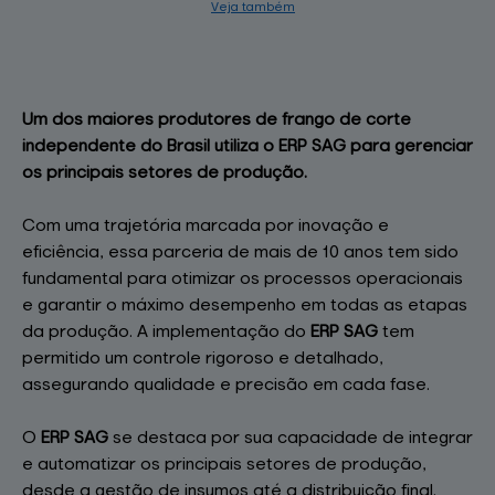
Veja também
Cases
Central de ajuda
Mapa do site
Compre aqui!
Conheça a solução
Clientes
Um dos maiores produtores de frango de corte
independente do Brasil utiliza o ERP SAG para gerenciar
os principais setores de produção.
Com uma trajetória marcada por inovação e
eficiência, essa parceria de mais de 10 anos tem sido
fundamental para otimizar os processos operacionais
e garantir o máximo desempenho em todas as etapas
da produção. A implementação do
ERP SAG
tem
permitido um controle rigoroso e detalhado,
assegurando qualidade e precisão em cada fase.
O
ERP SAG
se destaca por sua capacidade de integrar
e automatizar os principais setores de produção,
desde a gestão de insumos até a distribuição final.